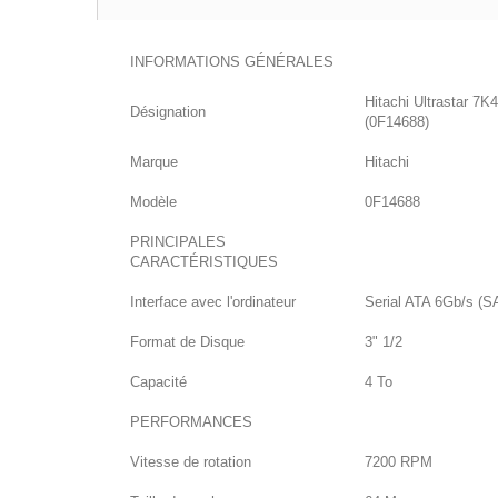
INFORMATIONS GÉNÉRALES
Hitachi Ultrastar 7
Désignation
(0F14688)
Marque
Hitachi
Modèle
0F14688
PRINCIPALES
CARACTÉRISTIQUES
Interface avec l'ordinateur
Serial ATA 6Gb/s (S
Format de Disque
3" 1/2
Capacité
4 To
PERFORMANCES
Vitesse de rotation
7200 RPM