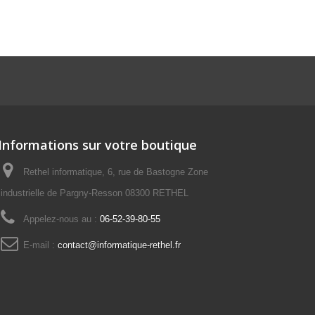
Informations sur votre boutique
Rethel informatique, 6, rue de Bastogne Zone
industrielle de Pargny-Resson 08300 RETHEL
Appelez-nous au :
06-52-39-80-55
E-mail :
contact@informatique-rethel.fr