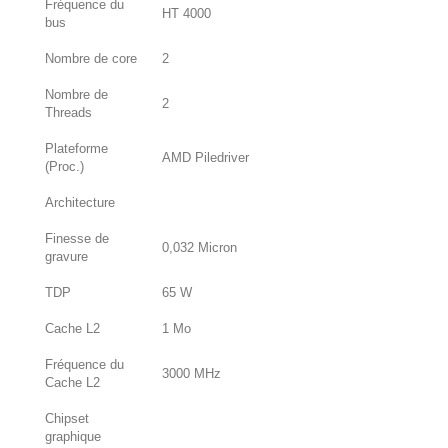
Fréquence du
HT 4000
bus
Nombre de core
2
Nombre de
2
Threads
Plateforme
AMD Piledriver
(Proc.)
Architecture
Finesse de
0,032 Micron
gravure
TDP
65 W
Cache L2
1 Mo
Fréquence du
3000 MHz
Cache L2
Chipset
graphique