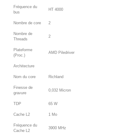
Fréquence du
HT 4000
bus
Nombre de core
2
Nombre de
2
Threads
Plateforme
AMD Piledriver
(Proc.)
Architecture
Nom du core
Richland
Finesse de
0,032 Micron
gravure
TDP
65 W
Cache L2
1 Mo
Fréquence du
3900 MHz
Cache L2