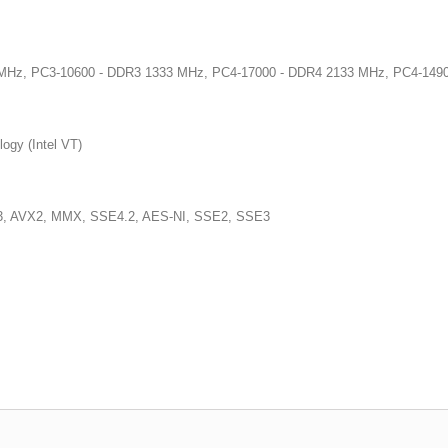
MHz, PC3-10600 - DDR3 1333 MHz, PC4-17000 - DDR4 2133 MHz, PC4-149
logy (Intel VT)
, AVX2, MMX, SSE4.2, AES-NI, SSE2, SSE3