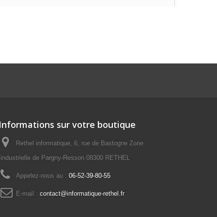
Informations sur votre boutique
Rethel informatique, 6, rue de Bastogne Zone
industrielle de Pargny-Resson 08300 RETHEL
Appelez-nous au :
06-52-39-80-55
E-mail :
contact@informatique-rethel.fr