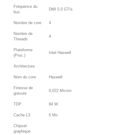
Fréquence du
DMI 5.0 GT/s
bus
Nombre de core
4
Nombre de
4
Threads
Plateforme
Intel Haswell
(Proc.)
Architecture
Nom du core
Haswell
Finesse de
0,022 Micron
gravure
TDP
84 W
Cache L3
6 Mo
Chipset
graphique