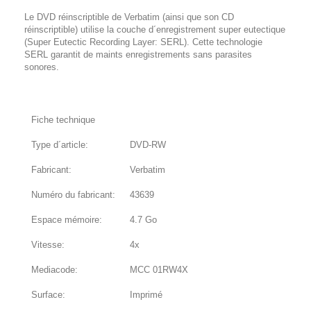
Le DVD réinscriptible de Verbatim (ainsi que son CD
réinscriptible) utilise la couche d´enregistrement super eutectique
(Super Eutectic Recording Layer: SERL). Cette technologie
SERL garantit de maints enregistrements sans parasites
sonores.
Fiche technique
Type d´article:
DVD-RW
Fabricant:
Verbatim
Numéro du fabricant:
43639
Espace mémoire:
4.7 Go
Vitesse:
4x
Mediacode:
MCC 01RW4X
Surface:
Imprimé