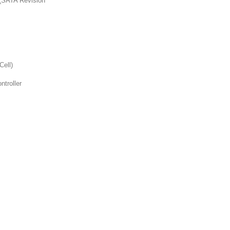
 (SATA Revision
Cell)
troller