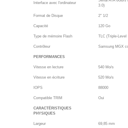
Serial ATA 6Gb/s
Interface avec l'ordinateur
3.0)
Format de Disque
2" 1/2
Capacité
120 Go
Type de mémoire Flash
TLC (Triple-Level 
Contrôleur
Samsung MGX con
PERFORMANCES
Vitesse en lecture
540 Mo/s
Vitesse en écriture
520 Mo/s
IOPS
88000
Compatible TRIM
Oui
CARACTÉRISTIQUES
PHYSIQUES
Largeur
69,85 mm