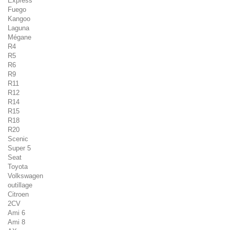
Express
Fuego
Kangoo
Laguna
Mégane
R4
R5
R6
R9
R11
R12
R14
R15
R18
R20
Scenic
Super 5
Seat
Toyota
Volkswagen
outillage
Citroen
2CV
Ami 6
Ami 8