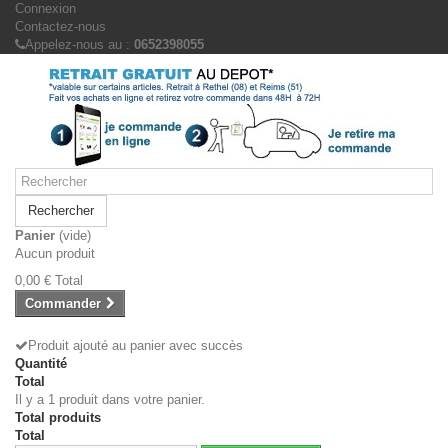
Connexion
Contactez-nous
Appelez-nous au :
0652398055
Rechercher
Panier
(vide)
Aucun produit
0,00 €
Total
Commander
Produit ajouté au panier avec succès
Quantité
Total
Il y a 1 produit dans votre panier.
Total produits
Total