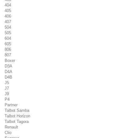
404
405
406
407
504
505
604
605
806
807
Boxer
D3A
D4A
D4B
J5
J7
J9
P4
Partner
Talbot Samba
Talbot Horizon
Talbot Tagora
Renault
Clio