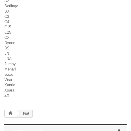
AX
Berlingo
BX
C3
C4
C15
C25
CX
Dyane
DS
LN
LNA
Jumpy
Mehari
Saxo
Visa
Xantia
Xsara
ZX
Fiat