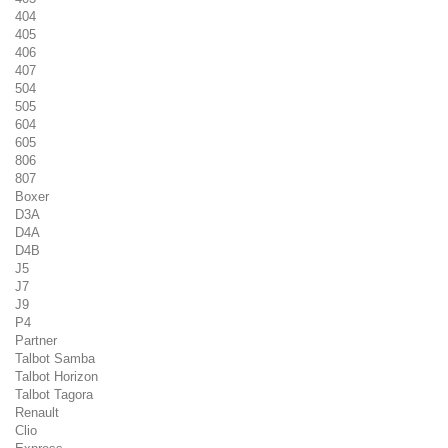
404
405
406
407
504
505
604
605
806
807
Boxer
D3A
D4A
D4B
J5
J7
J9
P4
Partner
Talbot Samba
Talbot Horizon
Talbot Tagora
Renault
Clio