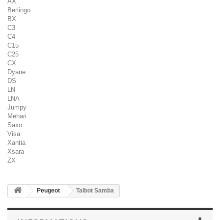
AX
Berlingo
BX
C3
C4
C15
C25
CX
Dyane
DS
LN
LNA
Jumpy
Mehari
Saxo
Visa
Xantia
Xsara
ZX
Peugeot
Talbot Samba