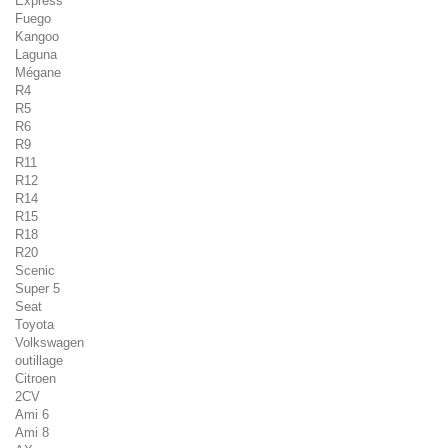
Express
Fuego
Kangoo
Laguna
Mégane
R4
R5
R6
R9
R11
R12
R14
R15
R18
R20
Scenic
Super 5
Seat
Toyota
Volkswagen
outillage
Citroen
2CV
Ami 6
Ami 8