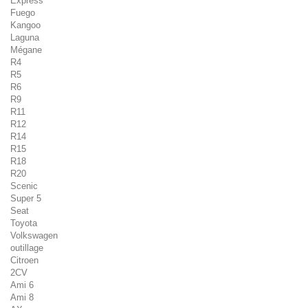
Express
Fuego
Kangoo
Laguna
Mégane
R4
R5
R6
R9
R11
R12
R14
R15
R18
R20
Scenic
Super 5
Seat
Toyota
Volkswagen
outillage
Citroen
2CV
Ami 6
Ami 8