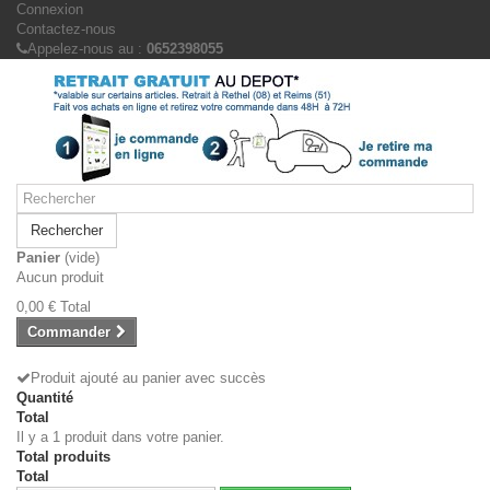
Connexion
Contactez-nous
Appelez-nous au :
0652398055
Rechercher
Panier
(vide)
Aucun produit
0,00 €
Total
Commander
Produit ajouté au panier avec succès
Quantité
Total
Il y a 1 produit dans votre panier.
Total produits
Total