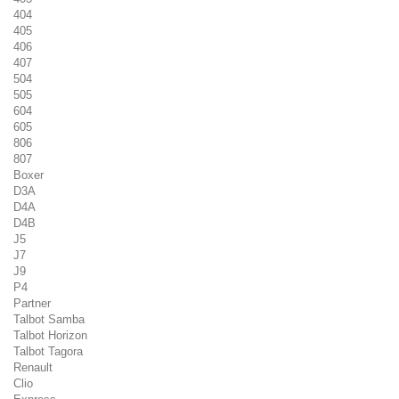
404
405
406
407
504
505
604
605
806
807
Boxer
D3A
D4A
D4B
J5
J7
J9
P4
Partner
Talbot Samba
Talbot Horizon
Talbot Tagora
Renault
Clio