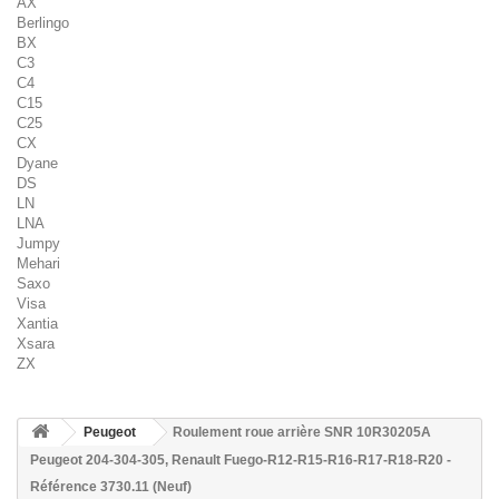
AX
Berlingo
BX
C3
C4
C15
C25
CX
Dyane
DS
LN
LNA
Jumpy
Mehari
Saxo
Visa
Xantia
Xsara
ZX
Peugeot
Roulement roue arrière SNR 10R30205A
Peugeot 204-304-305, Renault Fuego-R12-R15-R16-R17-R18-R20 -
Référence 3730.11 (Neuf)