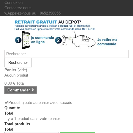
Connexion
Contactez-nous
Appelez-nous au :
0652398055
Rechercher
Panier
(vide)
Aucun produit
0,00 €
Total
Commander
Produit ajouté au panier avec succès
Quantité
Total
Il y a 1 produit dans votre panier.
Total produits
Total