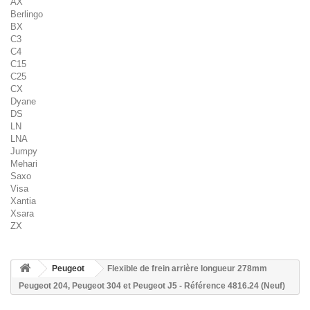
AX
Berlingo
BX
C3
C4
C15
C25
CX
Dyane
DS
LN
LNA
Jumpy
Mehari
Saxo
Visa
Xantia
Xsara
ZX
Peugeot
Flexible de frein arrière longueur 278mm
Peugeot 204, Peugeot 304 et Peugeot J5 - Référence 4816.24 (Neuf)