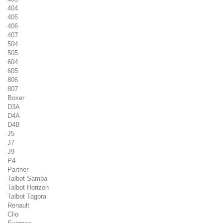
404
405
406
407
504
505
604
605
806
807
Boxer
D3A
D4A
D4B
J5
J7
J9
P4
Partner
Talbot Samba
Talbot Horizon
Talbot Tagora
Renault
Clio