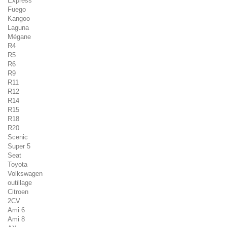
Express
Fuego
Kangoo
Laguna
Mégane
R4
R5
R6
R9
R11
R12
R14
R15
R18
R20
Scenic
Super 5
Seat
Toyota
Volkswagen
outillage
Citroen
2CV
Ami 6
Ami 8