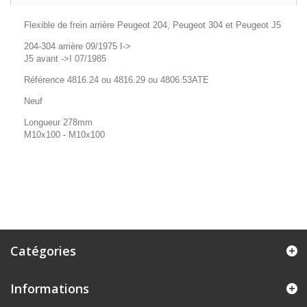
Flexible de frein arrière Peugeot 204, Peugeot 304 et Peugeot J5
204-304 arrière 09/1975 I->
J5 avant ->I 07/1985
Référence 4816.24 ou 4816.29 ou 4806.53ATE
Neuf
Longueur 278mm
M10x100 - M10x100
Catégories
Informations