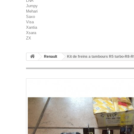
LNA
Jumpy
Mehari
Saxo
Visa
Xantia
Xsara
ZX
Renault
Kit de freins a tambours R5 turbo-R8