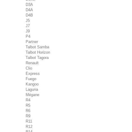
D3A
D4A
D4B
J5
J7
J9
P4
Partner
Talbot Samba
Talbot Horizon
Talbot Tagora
Renault
Clio
Express
Fuego
Kangoo
Laguna
Mégane
R4
R5
R6
R9
R11
R12
R14