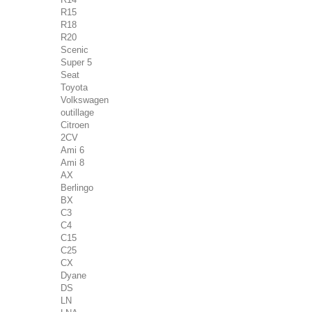
R15
R18
R20
Scenic
Super 5
Seat
Toyota
Volkswagen
outillage
Citroen
2CV
Ami 6
Ami 8
AX
Berlingo
BX
C3
C4
C15
C25
CX
Dyane
DS
LN