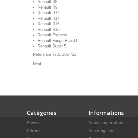
Renault R8
Renault R9
Renault R11
Renault R14
Renault R15
Renault R18
Renault Express
Renault Fuego-Rapid I
Renault Super 5
Référence 7701 202 722
Neuf
Catégories
Informations
Divers
Nouveaux produits
Citroen
Nos magasins