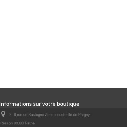
Informations sur votre boutique
Z, 6,rue de Bastogne Zone industrielle de Pargny-
Resson 08300 Rethel