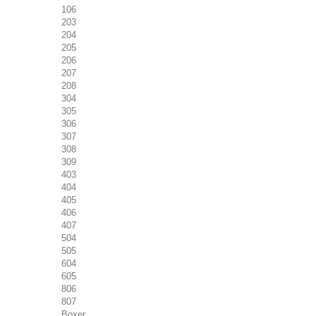
106
203
204
205
206
207
208
304
305
306
307
308
309
403
404
405
406
407
504
505
604
605
806
807
Boxer