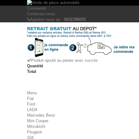
Connexion
Contactez-nous
Appelez-nous au :
0652398055
Produit ajouté au panier avec succès
Quantité
Total
Menu
Fiat
Ford
LADA
Mercedes Benz
Mini Cooper
Mitsubishi
Peugeot
104