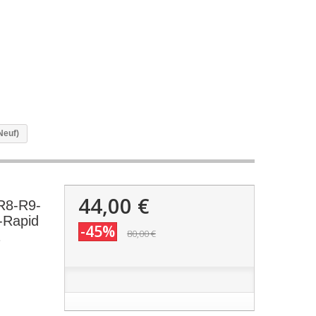
Neuf)
44,00 €
-R8-R9-
-Rapid
-45%
80,00 €
2