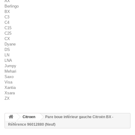
AX
Berlingo
BX
C3
C4
C15
C25
CX
Dyane
DS
LN
LNA
Jumpy
Mehari
Saxo
Visa
Xantia
Xsara
ZX
Citroen
Pare boue inférieur gauche Citroën BX -
Référence 96012880 (Neuf)