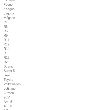
Express
Fuego
Kangoo
Laguna
Mégane
R4
R5
R6
R9
R11
R12
R14
R15
R18
R20
Scenic
Super 5
Seat
Toyota
Volkswagen
outillage
Citroen
2CV
Ami 6
Ami 8