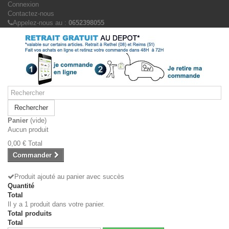
Connexion
Contactez-nous
Appelez-nous au :
0652398055
Rechercher
Panier
(vide)
Aucun produit
0,00 €
Total
Commander
Produit ajouté au panier avec succès
Quantité
Total
Il y a 1 produit dans votre panier.
Total produits
Total