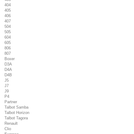
404
405
406
407
504
505
604
605
806
807
Boxer
D3A
D4A
D4B
J5
J7
J9
P4
Partner
Talbot Samba
Talbot Horizon
Talbot Tagora
Renault
Clio