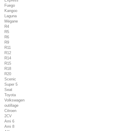
Express
Fuego
Kangoo
Laguna
Mégane
R4
R5
R6
R9
R11
R12
R14
R15
R18
R20
Scenic
Super 5
Seat
Toyota
Volkswagen
outillage
Citroen
2CV
Ami 6
Ami 8