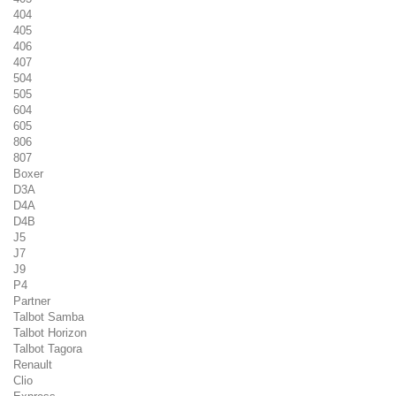
404
405
406
407
504
505
604
605
806
807
Boxer
D3A
D4A
D4B
J5
J7
J9
P4
Partner
Talbot Samba
Talbot Horizon
Talbot Tagora
Renault
Clio