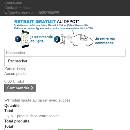
Connexion
Contactez-nous
Appelez-nous au :
0652398055
Rechercher
Panier
(vide)
Aucun produit
0,00 €
Total
Commander
Produit ajouté au panier avec succès
Quantité
Total
Il y a 1 produit dans votre panier.
Total produits
Total