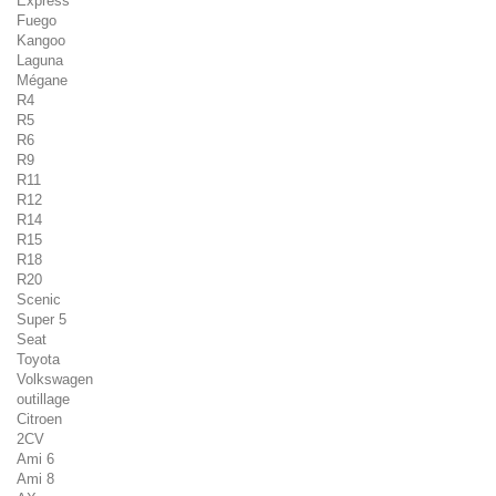
Express
Fuego
Kangoo
Laguna
Mégane
R4
R5
R6
R9
R11
R12
R14
R15
R18
R20
Scenic
Super 5
Seat
Toyota
Volkswagen
outillage
Citroen
2CV
Ami 6
Ami 8