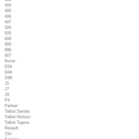
404
405
406
407
504
505
604
605
806
807
Boxer
D3A
D4A
D4B
J5
J7
J9
P4
Partner
Talbot Samba
Talbot Horizon
Talbot Tagora
Renault
Clio