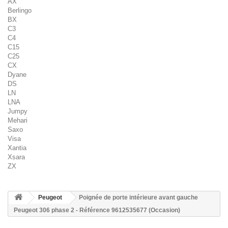
AX
Berlingo
BX
C3
C4
C15
C25
CX
Dyane
DS
LN
LNA
Jumpy
Mehari
Saxo
Visa
Xantia
Xsara
ZX
Peugeot
Poignée de porte intérieure avant gauche
Peugeot 306 phase 2 - Référence 9612535677 (Occasion)