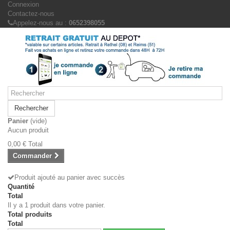
Connexion
Contactez-nous
Appelez-nous au :
0652398055
Rechercher
Panier
(vide)
Aucun produit
0,00 €
Total
Commander
Produit ajouté au panier avec succès
Quantité
Total
Il y a 1 produit dans votre panier.
Total produits
Total