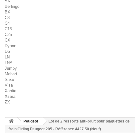
AX
Berlingo
BX
C3
C4
C15
C25
CX
Dyane
DS
LN
LNA
Jumpy
Mehari
Saxo
Visa
Xantia
Xsara
ZX
Peugeot
Lot de 2 ressorts anti-bruit pour plaquettes de
frein Girling Peugeot 205 - Référence 4427.50 (Neuf)