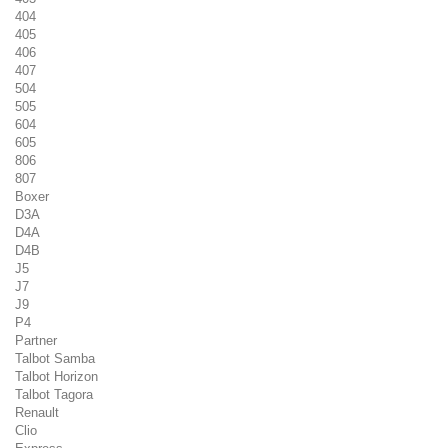
404
405
406
407
504
505
604
605
806
807
Boxer
D3A
D4A
D4B
J5
J7
J9
P4
Partner
Talbot Samba
Talbot Horizon
Talbot Tagora
Renault
Clio