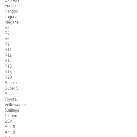
Express
Fuego
Kangoo
Laguna
Mégane
R4
R5
R6
R9
R11
R12
R14
R15
R18
R20
Scenic
Super 5
Seat
Toyota
Volkswagen
outillage
Citroen
2CV
Ami 6
Ami 8