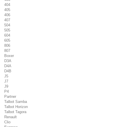
404
405
406
407
504
505
604
605
806
807
Boxer
D3A
D4A
D4B
J5
J7
J9
P4
Partner
Talbot Samba
Talbot Horizon
Talbot Tagora
Renault
Clio