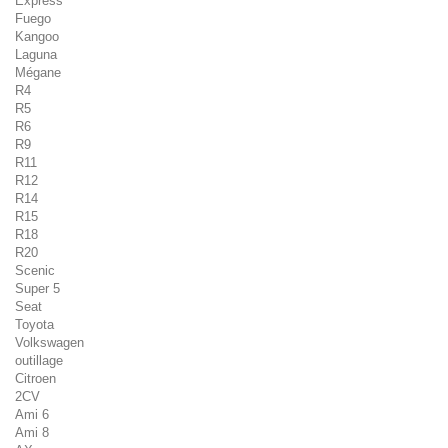
Express
Fuego
Kangoo
Laguna
Mégane
R4
R5
R6
R9
R11
R12
R14
R15
R18
R20
Scenic
Super 5
Seat
Toyota
Volkswagen
outillage
Citroen
2CV
Ami 6
Ami 8