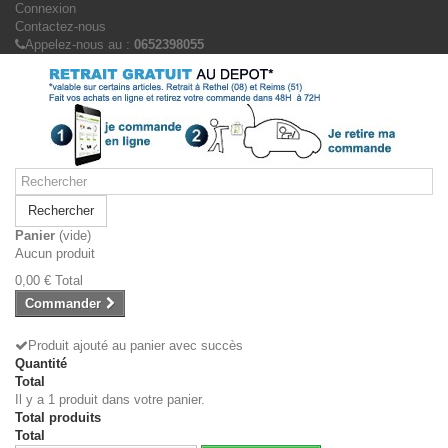
Connexion
Contactez-nous
Appelez-nous au :
0652398055
Rechercher
Panier
(vide)
Aucun produit
0,00 €
Total
Commander
Produit ajouté au panier avec succès
Quantité
Total
Il y a 1 produit dans votre panier.
Total produits
Total