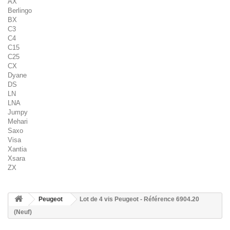
AX
Berlingo
BX
C3
C4
C15
C25
CX
Dyane
DS
LN
LNA
Jumpy
Mehari
Saxo
Visa
Xantia
Xsara
ZX
Peugeot
Lot de 4 vis Peugeot - Référence 6904.20
(Neuf)