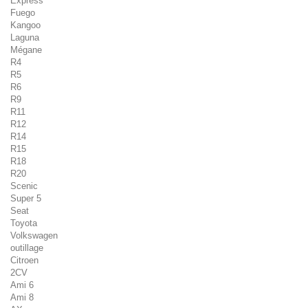
Express
Fuego
Kangoo
Laguna
Mégane
R4
R5
R6
R9
R11
R12
R14
R15
R18
R20
Scenic
Super 5
Seat
Toyota
Volkswagen
outillage
Citroen
2CV
Ami 6
Ami 8