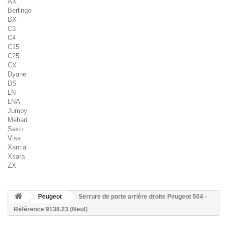
AX
Berlingo
BX
C3
C4
C15
C25
CX
Dyane
DS
LN
LNA
Jumpy
Mehari
Saxo
Visa
Xantia
Xsara
ZX
Peugeot
Serrure de porte arrière droite Peugeot 504 -
Référence 9138.23 (Neuf)