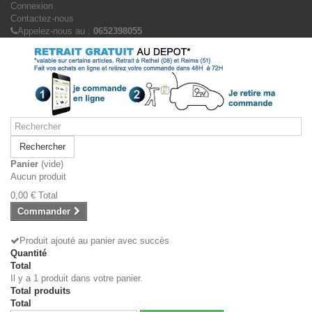
Connexion
Contactez-nous
Appelez-nous au :
0652398055
Rechercher
Panier
(vide)
Aucun produit
0,00 €
Total
Commander
Produit ajouté au panier avec succès
Quantité
Total
Il y a 1 produit dans votre panier.
Total produits
Total