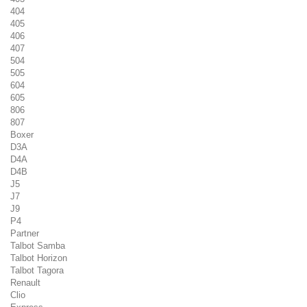
404
405
406
407
504
505
604
605
806
807
Boxer
D3A
D4A
D4B
J5
J7
J9
P4
Partner
Talbot Samba
Talbot Horizon
Talbot Tagora
Renault
Clio