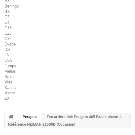
AX
Berlingo
BX
C3
C4
C15
C25
CX
Dyane
DS
LN
LNA
Jumpy
Mehari
Saxo
Visa
Xantia
Xsara
ZX
Peugeot
Feu arrière doit Peugeot 405 Break phase 1 -
Référence NEIMAN 21500D (Occasion)