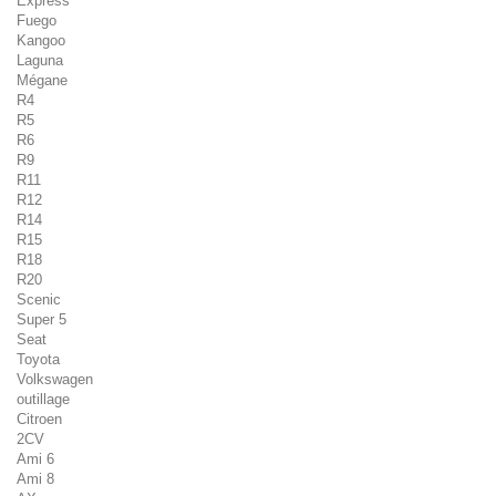
Express
Fuego
Kangoo
Laguna
Mégane
R4
R5
R6
R9
R11
R12
R14
R15
R18
R20
Scenic
Super 5
Seat
Toyota
Volkswagen
outillage
Citroen
2CV
Ami 6
Ami 8