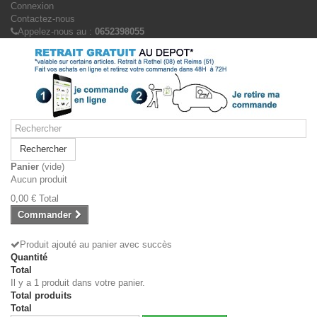
Connexion
Contactez-nous
Appelez-nous au :
0652398055
Rechercher
Panier
(vide)
Aucun produit
0,00 €
Total
Commander
Produit ajouté au panier avec succès
Quantité
Total
Il y a 1 produit dans votre panier.
Total produits
Total