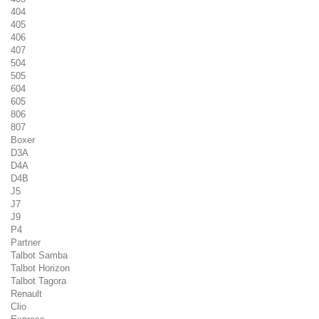
404
405
406
407
504
505
604
605
806
807
Boxer
D3A
D4A
D4B
J5
J7
J9
P4
Partner
Talbot Samba
Talbot Horizon
Talbot Tagora
Renault
Clio