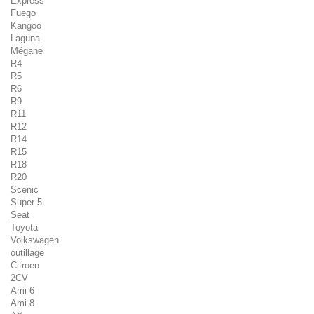
Express
Fuego
Kangoo
Laguna
Mégane
R4
R5
R6
R9
R11
R12
R14
R15
R18
R20
Scenic
Super 5
Seat
Toyota
Volkswagen
outillage
Citroen
2CV
Ami 6
Ami 8