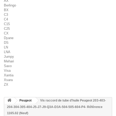
AX
Berlingo
BX
C3
C4
C15
C25
CX
Dyane
DS
LN
LNA
Jumpy
Mehari
Saxo
Visa
Xantia
Xsara
ZX
Peugeot
Vis raccord de tube d'huile Peugeot 203-403-
204-304-305-404-J5-J7-J9-Q3A-D3A-504-505-604-P4- Référence
1165.02 (Neuf)