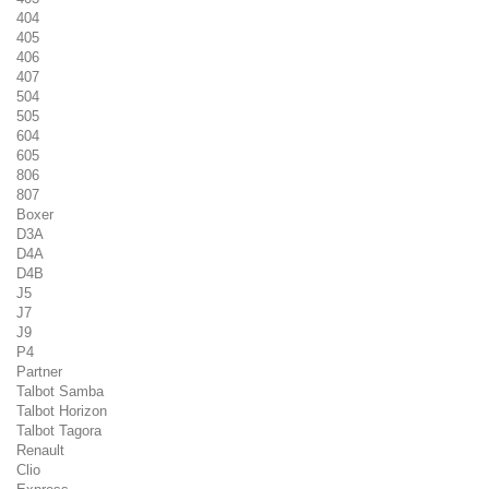
404
405
406
407
504
505
604
605
806
807
Boxer
D3A
D4A
D4B
J5
J7
J9
P4
Partner
Talbot Samba
Talbot Horizon
Talbot Tagora
Renault
Clio