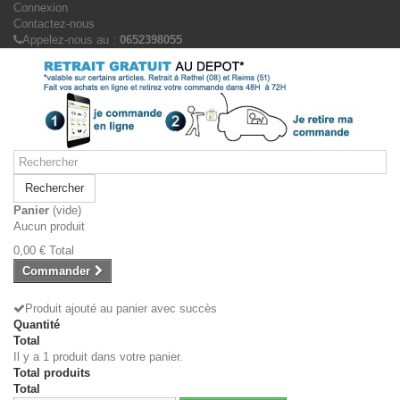
Connexion
Contactez-nous
Appelez-nous au :
0652398055
Rechercher
Panier
(vide)
Aucun produit
0,00 €
Total
Commander
Produit ajouté au panier avec succès
Quantité
Total
Il y a 1 produit dans votre panier.
Total produits
Total