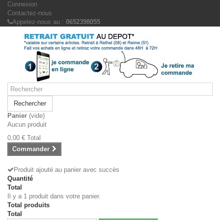
Connexion
Contactez-nous
Appelez-nous au :
0652398055
Rechercher
Panier
(vide)
Aucun produit
0,00 €
Total
Commander
Produit ajouté au panier avec succès
Quantité
Total
Il y a 1 produit dans votre panier.
Total produits
Total