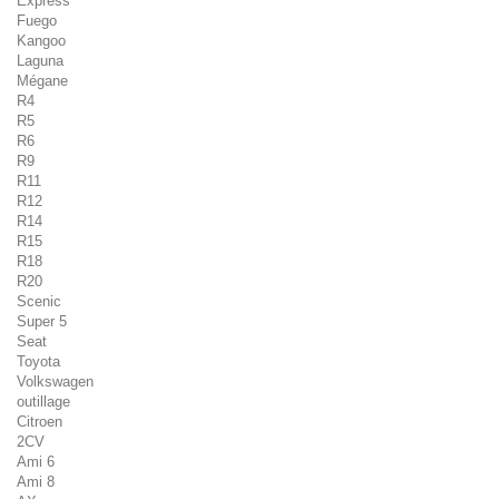
Express
Fuego
Kangoo
Laguna
Mégane
R4
R5
R6
R9
R11
R12
R14
R15
R18
R20
Scenic
Super 5
Seat
Toyota
Volkswagen
outillage
Citroen
2CV
Ami 6
Ami 8