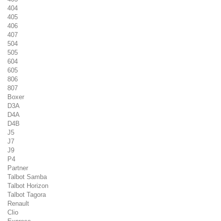
404
405
406
407
504
505
604
605
806
807
Boxer
D3A
D4A
D4B
J5
J7
J9
P4
Partner
Talbot Samba
Talbot Horizon
Talbot Tagora
Renault
Clio