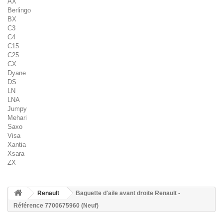
AX
Berlingo
BX
C3
C4
C15
C25
CX
Dyane
DS
LN
LNA
Jumpy
Mehari
Saxo
Visa
Xantia
Xsara
ZX
Renault
Baguette d'aile avant droite Renault -
Référence 7700675960 (Neuf)