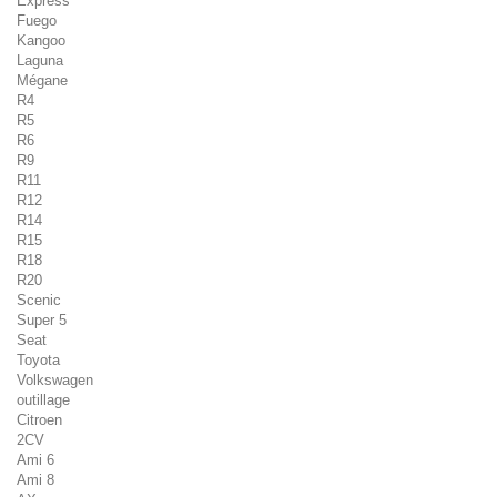
Express
Fuego
Kangoo
Laguna
Mégane
R4
R5
R6
R9
R11
R12
R14
R15
R18
R20
Scenic
Super 5
Seat
Toyota
Volkswagen
outillage
Citroen
2CV
Ami 6
Ami 8