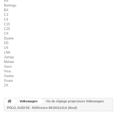
AX
Berlingo
BX
C3
C4
C15
C25
CX
Dyane
DS
LN
LNA
Jumpy
Mehari
Saxo
Visa
Xantia
Xsara
ZX
Volkswagen
Vis de réglage projecteurs Volkswagen
POLO, AUDI 50 - Référence 861941141A (Neuf)