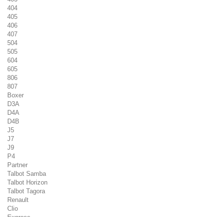
404
405
406
407
504
505
604
605
806
807
Boxer
D3A
D4A
D4B
J5
J7
J9
P4
Partner
Talbot Samba
Talbot Horizon
Talbot Tagora
Renault
Clio