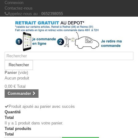
Connexion
Contactez-nous
Appelez-nous au :
0652398055
Rechercher
Panier
(vide)
Aucun produit
0,00 €
Total
Commander
Produit ajouté au panier avec succès
Quantité
Total
Il y a 1 produit dans votre panier.
Total produits
Total